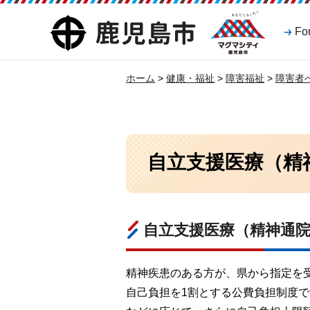
マグマシティ
鹿児島市
Fo
鹿児島市
ホーム
>
健康・福祉
>
障害福祉
>
障害者
自立支援医療（精
自立支援医療（精神通
精神疾患のある方が、県から指定を
自己負担を1割とする公費負担制度