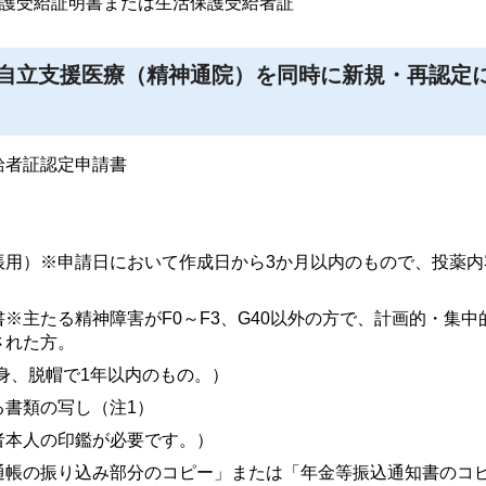
護受給証明書または生活保護受給者証
自立支援医療（精神通院）を同時に新規・再認定
給者証認定申請書
帳用）※申請日において作成日から3か月以内のもので、投薬内
※主たる精神障害がF0～F3、G40以外の方で、計画的・集中
された方。
半身、脱帽で1年以内のもの。）
る書類の写し（注1）
者本人の印鑑が必要です。）
通帳の振り込み部分のコピー」または「年金等振込通知書のコ