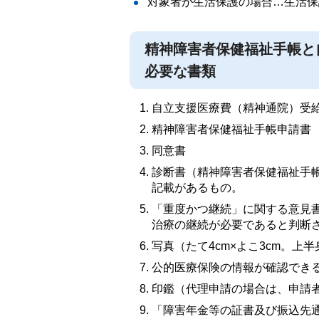
対象者が生活保護の場合…生活保
精神障害者保健福祉手帳と
必要な書類
自立支援医療費（精神通院）受
精神障害者保健福祉手帳申請書
同意書
診断書（精神障害者保健福祉手
記載があるもの。
「重度かつ継続」に関する意見書
治療の継続が必要であると判断
写真（たて4cm×よこ3cm。上
公的医療保険の情報が確認でき
印鑑（代理申請の場合は、申請
「障害年金等の証書及び振込先