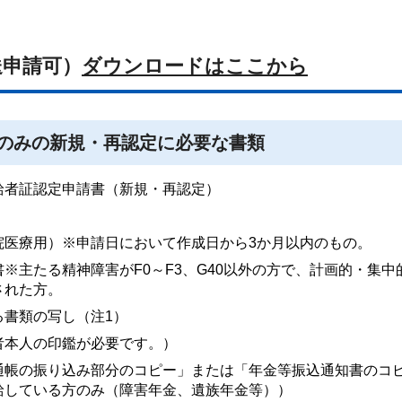
送申請可）
ダウンロードはここから
のみの新規・再認定に必要な書類
給者証認定申請書（新規・再認定）
院医療用）※申請日において作成日から3か月以内のもの。
※主たる精神障害がF0～F3、G40以外の方で、計画的・集中
された方。
る書類の写し（注1）
者本人の印鑑が必要です。）
通帳の振り込み部分のコピー」または「年金等振込通知書のコ
給している方のみ（障害年金、遺族年金等））