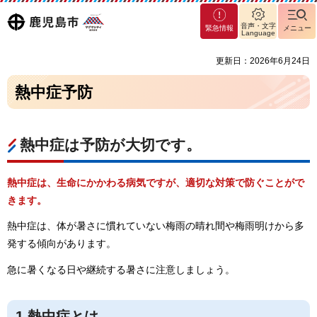
マグ
鹿児島
音声・文字
緊急情報
メニュー
マシ
Language
ティ
市
更新日：2026年6月24日
鹿児
島市
熱中症予防
熱中症は予防が大切です。
熱中症は、生命にかかわる病気ですが、適切な対策で防ぐことがで
きます。
熱中症は、体が暑さに慣れていない梅雨の晴れ間や梅雨明けから多
発する傾向があります。
急に暑くなる日や継続する暑さに注意しましょう。
1.熱中症とは