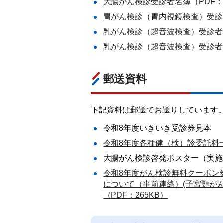
大腸がん検診受診者名簿（PDF：2
胃がん検診（胃内視鏡検査）受診
乳がん検診（超音波検査）受診者
乳がん検診（超音波検査）受診者名
郵送資料
下記資料は郵送でお送りしています
令和8年度いきいき受診券見本
令和8年度各種健（検）診委託料一覧
大腸がん検診啓発ポスター（実施
令和8年度がん検診無料クーポン
について（事前連絡）(子宮頸が
（PDF：265KB）