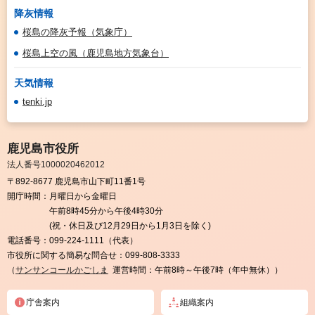
降灰情報
桜島の降灰予報（気象庁）
桜島上空の風（鹿児島地方気象台）
天気情報
tenki.jp
鹿児島市役所
法人番号1000020462012
〒892-8677 鹿児島市山下町11番1号
開庁時間：
月曜日から金曜日
午前8時45分から午後4時30分
(祝・休日及び12月29日から1月3日を除く)
電話番号：
099-224-1111（代表）
市役所に関する簡易な問合せ：
099-808-3333
（
サンサンコールかごしま
運営時間：午前8時～午後7時（年中無休））
庁舎案内
組織案内