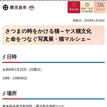
マグ
鹿児島
音声・文字
緊急情報
メニュー
マシ
Language
ティ
市
更新日：2026年1月16日
鹿児
島市
さつまの時をかける猫～ヤス猫文化
と命をつなぐ写真展・猫マルシェ～
日時
令和8年2月22日（日曜日）
10時～15時30分
場所
東本願寺鹿児島別院（鹿児島市新町2-13）