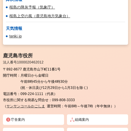
桜島の降灰予報（気象庁）
桜島上空の風（鹿児島地方気象台）
天気情報
tenki.jp
鹿児島市役所
法人番号1000020462012
〒892-8677 鹿児島市山下町11番1号
開庁時間：
月曜日から金曜日
午前8時45分から午後4時30分
(祝・休日及び12月29日から1月3日を除く)
電話番号：
099-224-1111（代表）
市役所に関する簡易な問合せ：
099-808-3333
（
サンサンコールかごしま
運営時間：午前8時～午後7時（年中無休））
庁舎案内
組織案内