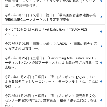
公演 歌劇「コジ・ファン・トゥッテ」全2幕 原語（イタリア
語） 日本語字幕付き」
令和8年8月11日（火曜日・祝日）「霧島国際音楽祭連携事業
第59回MBCユースオーケストラ定期演奏会」
令和8年10月24日～25日「Art Exhibition 「TSUKA FES
2026」」
令和8年8月26日「国際シンポジウム2026―中南米の噴火対応
から学ぶ火山防災III―」
令和8年9月26日（土曜日）「Performing Arts Festival vol.1 ア
ーティストバンク登録アーティストによる舞台芸術の祭典～音
楽編～」
令和8年10月25日（日曜日）「宝山プレゼンツ おとみっくに
よる参加型ファミリーコンサート「モーツァルトさん、こんに
ちは！」」
令和8年11月28日（土曜日）「宝山プレゼンツ 鹿児島県文化
センター開館60周年記念 野村萬斎・裕基「親子二代による狂
言」」