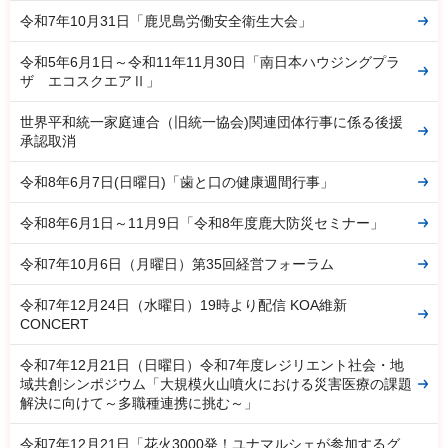
令和7年10月31日「鹿児島労働安全衛生大会」
令和5年6月1日～令和11年11月30日「南日本ハウジングプラ
ザ エコスクエアⅡ」
世界平和統一家庭連合（旧統一協会)関連団体行事に係る後援
承認取消
令和8年6月7日(日曜日)「歯と口の健康週間行事」
令和8年6月1日～11月9日「令和8年度鹿大防災セミナー」
令和7年10月6日（月曜日）第35回経営フォーラム
令和7年12月24日（水曜日）19時より配信 KOA維新
CONCERT
令和7年12月21日（日曜日）令和7年度レジリエント社会・地
域共創シンポジウム「大規模火山噴火における災害医療の課題
解決に向けて～多職種連携に挑む～」
令和7年12月21日「花火3000発！ユナマルシェが参加するグ