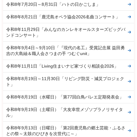
令和8年7月20日～8月31日「ハトの日かごしま」
令和8年8月21日「鹿児島オペラ協会2026名曲コンサート」
令和8年11月29日「みんなのカンレキオールスターズビッグバ
ンドコンサート」
令和8年9月4日～9月10日「『現代の名工』受賞記念展 益田勇
吉の大島紬＆職人会さつまの手 つむぐunit」
令和8年11月1日「Living住まいナビ家づくり相談会2026」
令和8年8月19日～11月30日「リビング防災・減災プロジェク
ト」
令和8年8月19日（水曜日）「第77回白鳥バレエ定期発表会」
令和8年9月19日（土曜日）「大友幸世メゾソプラノリサイタ
ル」
令和8年9月13日（日曜日）「第2回鹿児島の郷土芸能・ふるさ
との祭～太鼓のひびきを次世代に～」