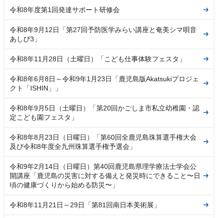
令和8年度第1回発達サポート研修会
令和8年9月12日「第27回予防医学みらい講座と奄美シマ唄音
あしび3」
令和8年11月28日（土曜日）「こども仕事体験フェスタ」
令和8年6月8日～令和9年1月23日「鹿児島版Akatsukiプロジェ
クト「ISHIN」」
令和8年9月5日（土曜日）「第20回かごしま市私立幼稚園・認
定こども園フェスタ」
令和8年8月23日（日曜日）「第60回全鹿児島珠算選手権大会
及び令和8年度全九州珠算選手権予選会」
令和9年2月14日（日曜日）第40回鹿児島県理学療法士学会公
開講座「鹿児島の災害に対する備えと発災時にできること〜日
頃の健康づくりから始める防災〜」
令和8年11月21日～29日「第81回南日本美術展」