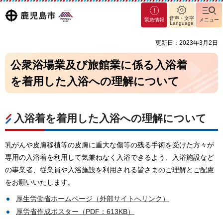
マグ
鹿児島
音声・文字
緊急情報
メニュー
マシ
Language
ティ
市
更新日：2023年3月2日
鹿児
島市
公衆浴場業及び旅館業に係る入浴着
を着用した入浴への理解について
入浴着を着用した入浴への理解について
乳がんや皮膚移植等の皮膚に重大な傷等の残る手術を受けた方々が
専用の入浴着を利用して気兼ねなく入浴できるよう、入浴施設など
の事業者、従業員や入浴施設を利用される皆さまのご理解とご配慮
をお願いいたします。
厚生労働省ホームページ（外部サイトへリンク）
厚労省作成ポスター（PDF：613KB）