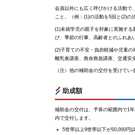
会員以外にも広く呼びかける活動で
こと。（例：(1)の活動を5回と(2)
(1)未就学児の親子を対象に実施す
び、季節の行事、高齢者とのふれあ
(2)子育ての不安・負担軽減や児童
離乳食講座、救命救急講座、交通安
（注）他の補助金の交付を受けてい
助成額
補助金の交付は、予算の範囲内で1
内で交付します。
5世帯以上9世帯以下が50,000円