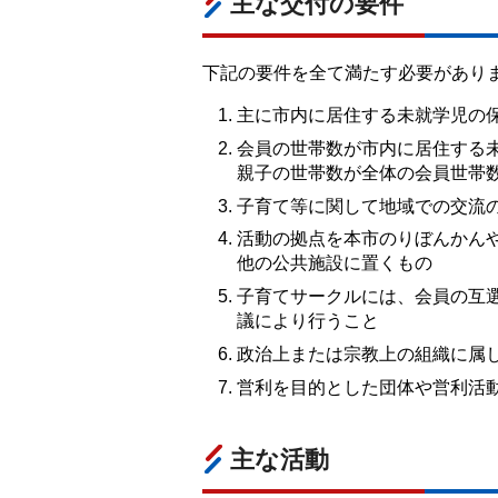
主な交付の要件
下記の要件を全て満たす必要があり
主に市内に居住する未就学児の
会員の世帯数が市内に居住する
親子の世帯数が全体の会員世帯数
子育て等に関して地域での交流
活動の拠点を本市のりぼんかん
他の公共施設に置くもの
子育てサークルには、会員の互
議により行うこと
政治上または宗教上の組織に属
営利を目的とした団体や営利活
主な活動