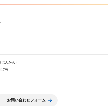
。
りぼんかん）
番17号