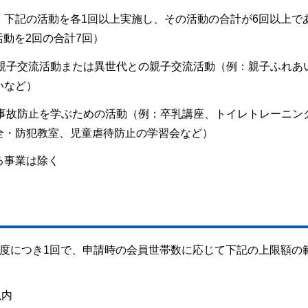
、下記の活動を各1回以上実施し、その活動の合計が6回以上で
の活動を2回の合計7回）
る親子交流活動または異世代との親子交流活動（例：親子ふれあ
いなど）
の事故防止を学ぶための活動（例：卒乳講座、トイレトレーニン
全・防犯教室、児童虐待防止の学習会など）
る事業は除く
年度につき1回で、申請時の会員世帯数に応じて下記の上限額の
以内