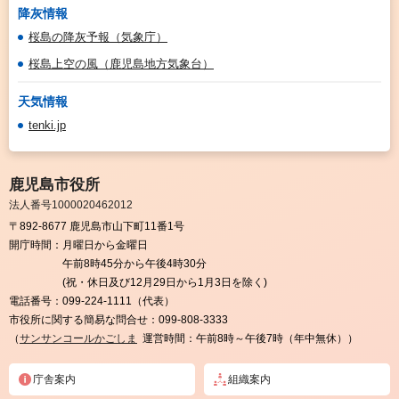
降灰情報
桜島の降灰予報（気象庁）
桜島上空の風（鹿児島地方気象台）
天気情報
tenki.jp
鹿児島市役所
法人番号1000020462012
〒892-8677 鹿児島市山下町11番1号
開庁時間：
月曜日から金曜日
午前8時45分から午後4時30分
(祝・休日及び12月29日から1月3日を除く)
電話番号：
099-224-1111（代表）
市役所に関する簡易な問合せ：
099-808-3333
（
サンサンコールかごしま
運営時間：午前8時～午後7時（年中無休））
庁舎案内
組織案内