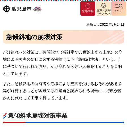
マグ
鹿児島
音声・文字
緊急情報
メニュー
マシ
Language
ティ
市
更新日：2022年3月14日
鹿児
島市
急傾斜地の崩壊対策
がけ崩れへの対策は、急傾斜地（傾斜度が30度以上ある土地）の崩
壊による災害の防止に関する法律（以下「急傾斜地法」という。）
に基づいて行われており、がけ崩れから尊い人命を守ることを目的
としています。
また、急傾斜地の所有者や崩壊により被害を受けるおそれがある者
等が施行することが困難又は不適当と認められる場合に、行政が皆
さんに代わって工事を行っています。
急傾斜地崩壊対策事業