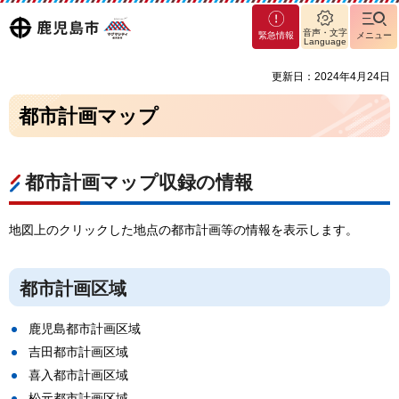
マグ
鹿児島
音声・文字
緊急情報
メニュー
マシ
Language
ティ
市
更新日：2024年4月24日
鹿児
島市
都市計画マップ
都市計画マップ収録の情報
地図上のクリックした地点の都市計画等の情報を表示します。
都市計画区域
鹿児島都市計画区域
吉田都市計画区域
喜入都市計画区域
松元都市計画区域