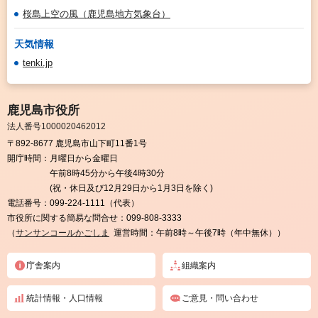
桜島上空の風（鹿児島地方気象台）
天気情報
tenki.jp
鹿児島市役所
法人番号1000020462012
〒892-8677 鹿児島市山下町11番1号
開庁時間：
月曜日から金曜日
午前8時45分から午後4時30分
(祝・休日及び12月29日から1月3日を除く)
電話番号：
099-224-1111（代表）
市役所に関する簡易な問合せ：
099-808-3333
（
サンサンコールかごしま
運営時間：午前8時～午後7時（年中無休））
庁舎案内
組織案内
統計情報・人口情報
ご意見・問い合わせ