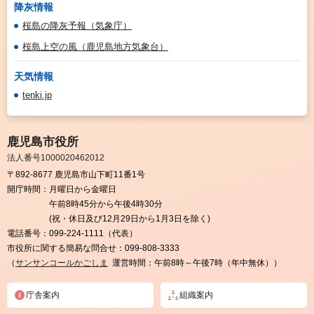
降灰情報
桜島の降灰予報（気象庁）
桜島上空の風（鹿児島地方気象台）
天気情報
tenki.jp
鹿児島市役所
法人番号1000020462012
〒892-8677 鹿児島市山下町11番1号
開庁時間：
月曜日から金曜日
午前8時45分から午後4時30分
(祝・休日及び12月29日から1月3日を除く)
電話番号：
099-224-1111（代表）
市役所に関する簡易な問合せ：
099-808-3333
（
サンサンコールかごしま
運営時間：午前8時～午後7時（年中無休））
庁舎案内
組織案内