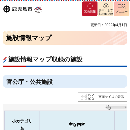
マグ
鹿児島
音声・文字
緊急情報
メニュー
マシ
Language
ティ
市
更新日：2022年4月1日
鹿児
島市
施設情報マップ
施設情報マップ収録の施設
官公庁・公共施設
画面サイズで表示
小カテゴリ
主な内容
名