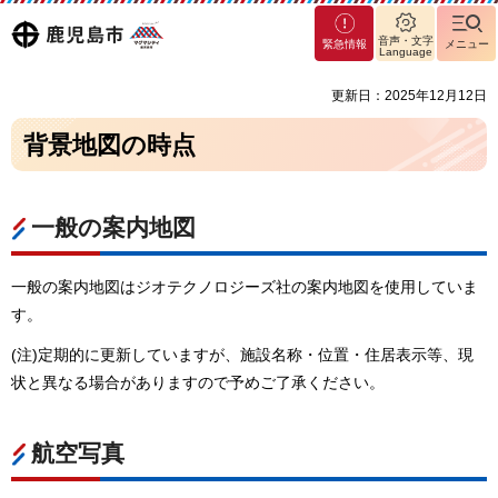
マグ
鹿児島
音声・文字
緊急情報
メニュー
マシ
Language
ティ
市
更新日：2025年12月12日
鹿児
島市
背景地図の時点
一般の案内地図
一般の案内地図はジオテクノロジーズ社の案内地図を使用していま
す。
(注)定期的に更新していますが、施設名称・位置・住居表示等、現
状と異なる場合がありますので予めご了承ください。
航空写真