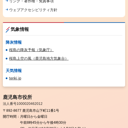
リンク・著作権・免責事項
ウェブアクセシビリティ方針
気象情報
降灰情報
桜島の降灰予報（気象庁）
桜島上空の風（鹿児島地方気象台）
天気情報
tenki.jp
鹿児島市役所
法人番号1000020462012
〒892-8677 鹿児島市山下町11番1号
開庁時間：
月曜日から金曜日
午前8時45分から午後4時30分