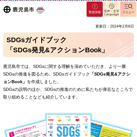
マグ
鹿児島
音声・文字
緊急情報
メニュー
マシ
Language
ティ
市
更新日：2024年2月8日
鹿児
島市
SDGsガイドブック
「SDGs発見&アクションBook」
鹿児島市では、SDGsに関する理解を深めていただき、より一層
SDGsの推進を図るため、SDGsガイドブック
「SDGs発見&アクシ
ョンBook」
を作成しました。
SDGsの説明のほか、SDGsの推進のために私たちが身近なところで
取り組めることなども紹介しています。