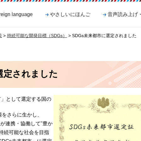
reign language
やさしいにほんご
音声読み上げ
策
>
持続可能な開発目標（SDGs）
> SDGs未来都市に選定されました
に選定されました
市」として選定する国の
源をさらに生かし、
体が連携・協働して"豊か
持続可能な社会を目指