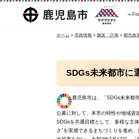
マグマシティ
鹿児島市
Fo
鹿児島市
ホーム
>
市政情報
>
施策・計画
>
都市政
SDGs未来都市
鹿児島市は、「SDGs未来都
公募に対して、本市の特性や地域資
SDGsを共通目標として、多様な主
さ"を実感できるまちづくりを進め、