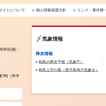
サイトについて
個人情報保護方針
リンク・著作権
気象情報
時30分
(祝・
降灰情報
桜島の降灰予報（気象庁）
桜島上空の風（鹿児島地方気象台）
後7時（年中