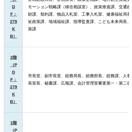
D
モーション戦略課（移住相談室）、政策推進課、交通政
F：
財課、契約課、物品入札室、工事入札室、健康福祉局長
279
祉政策課、地域福祉課、指導監査課、こども未来局長、
K
策課
B）
2階
（P
D
市長室、副市長室、総務局長、総務部長、総務課、人事
F：
長室長、秘書課、広報課、会計管理室審査第一・第二係
279
K
B）
1階
（P