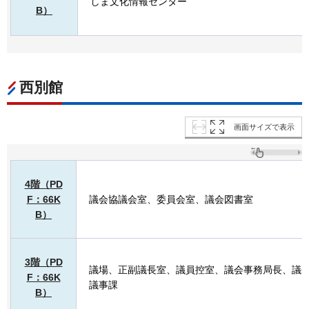
しま文化情報センター
B）
西別館
画面サイズで表示
4階（PD
F：66K
議会協議会室、委員会室、議会図書室
B）
3階（PD
議場、正副議長室、議員控室、議会事務局長、議
F：66K
議事課
B）