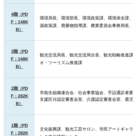
4階（PD
環境局長、環境部長、環境政策課、環境保全課、
F：148K
源政策課、廃棄物指導課、農業委員会事務局長、
B）
3階（PD
観光交流局長、観光交流局次長、観光戦略推進課
F：148K
オ・ツーリズム推進課
B）
2階（PD
市衛生組織連合会、社会事業協会、手話通訳者要
F：282K
支援区分認定審査会室、介護認定審査会室、鹿児
B）
1階（PD
文化振興課、観光工芸サロン、市民アートギャラ
F：282K