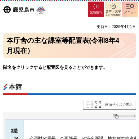
マグ
鹿児島
音声・文字
緊急情報
メニュー
マシ
Language
ティ
市
更新日：2026年4月1日
鹿児
島市
本庁舎の主な課室等配置表(令和8年4
月現在）
階名をクリックすると配置図を見ることができます。
本館
画面サイズで表示
3階
（P
企画財政局長、企画部長、政策企画課、地方創生推進室