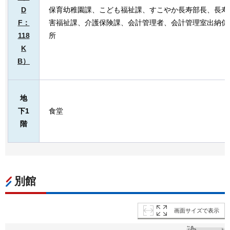
D
保育幼稚園課、こども福祉課、すこやか長寿部長、長寿
F：
害福祉課、介護保険課、会計管理者、会計管理室出納係
118
所
K
B）
地
下1
食堂
階
別館
画面サイズで表示