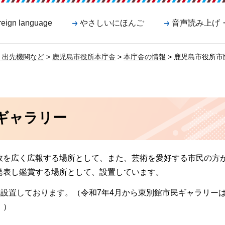
reign language
やさしいにほんご
音声読み上げ
・出先機関など
>
鹿児島市役所本庁舎
>
本庁舎の情報
> 鹿児島市役所
ギャラリー
政を広く広報する場所として、また、芸術を愛好する市民の方
発表し鑑賞する場所として、設置しています。
に設置しております。（令和7年4月から東別館市民ギャラリー
。）