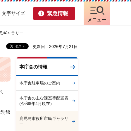
緊急情報
・文字サイズ
メニュー
市民ギャラリー
更新日：2026年7月21日
本庁舎の情報
本庁舎駐車場のご案内
が、
本庁舎の主な課室等配置表
(令和8年4月現在）
は別館
鹿児島市役所市民ギャラリ
ー