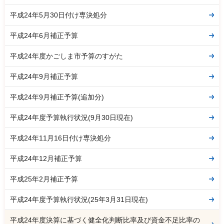
平成24年5月30日付け専決処分
平成24年6月補正予算
平成24年度かごしま市予算のすがた
平成24年9月補正予算
平成24年9月補正予算(追加分)
平成24年度予算執行状況(9月30日現在)
平成24年11月16日付け専決処分
平成24年12月補正予算
平成25年2月補正予算
平成24年度予算執行状況(25年3月31日現在)
平成24年度決算に基づく健全化判断比率及び資金不足比率の