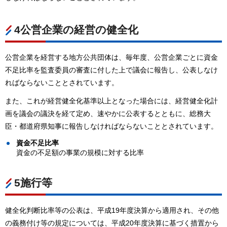
4公営企業の経営の健全化
公営企業を経営する地方公共団体は、毎年度、公営企業ごとに資金
不足比率を監査委員の審査に付した上で議会に報告し、公表しなけ
ればならないこととされています。
また、これが経営健全化基準以上となった場合には、経営健全化計
画を議会の議決を経て定め、速やかに公表するとともに、総務大
臣・都道府県知事に報告しなければならないこととされています。
資金不足比率
資金の不足額の事業の規模に対する比率
5施行等
健全化判断比率等の公表は、平成19年度決算から適用され、その他
の義務付け等の規定については、平成20年度決算に基づく措置から