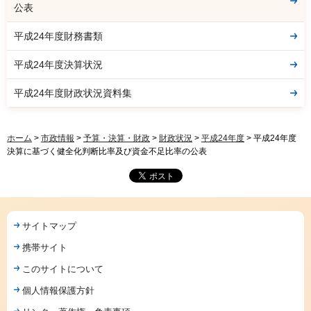
公表
平成24年度財務書類
平成24年度決算状況
平成24年度財政状況資料集
ホーム
>
市政情報
>
予算・決算・財政
>
財政状況
>
平成24年度
> 平成24年度
決算に基づく健全化判断比率及び資金不足比率の公表
サイトマップ
携帯サイト
このサイトについて
個人情報保護方針