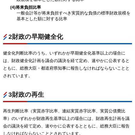
(4)将来負担比率
一般会計等が将来負担すべき実質的な負債の標準財政規模を
基本とした額に対する比率
2財政の早期健全化
健全化判断比率のうち、いずれかが早期健全化基準以上の場合に
は、財政健全化計画を議会の議決を経て定め、速やかに公表すると
ともに、総務大臣・都道府県知事に報告しなければならないことと
されています。
3財政の再生
再生判断比率（実質赤字比率、連結実質赤字比率、実質公債費比
率）のいずれかが財政再生基準以上の場合には、財政再生計画を議
会の議決を経て定め、速やかに公表するとともに、総務大臣に報告
しなければならないこととされています。