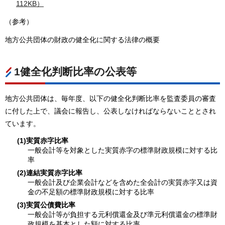
112KB）
（参考）
地方公共団体の財政の健全化に関する法律の概要
1健全化判断比率の公表等
地方公共団体は、毎年度、以下の健全化判断比率を監査委員の審査
に付した上で、議会に報告し、公表しなければならないこととされ
ています。
(1)実質赤字比率
一般会計等を対象とした実質赤字の標準財政規模に対する比
率
(2)連結実質赤字比率
一般会計及び企業会計などを含めた全会計の実質赤字又は資
金の不足額の標準財政規模に対する比率
(3)実質公債費比率
一般会計等が負担する元利償還金及び準元利償還金の標準財
政規模を基本とした額に対する比率