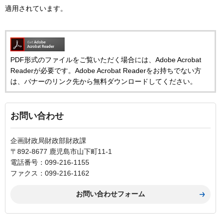
適用されています。
PDF形式のファイルをご覧いただく場合には、Adobe Acrobat
Readerが必要です。Adobe Acrobat Readerをお持ちでない方
は、バナーのリンク先から無料ダウンロードしてください。
お問い合わせ
企画財政局財政部財政課
〒892-8677 鹿児島市山下町11-1
電話番号：099-216-1155
ファクス：099-216-1162