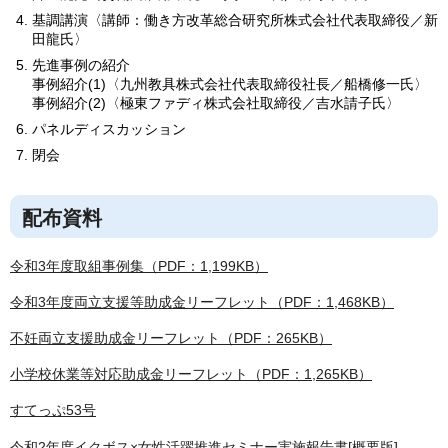
基調講演〈講師：働き方改革総合研究所株式会社代表取締役／新
田龍氏〉
先進事例の紹介
事例紹介(1)〈九州教具株式会社代表取締役社長／船橋修一氏〉
事例紹介(2)〈極東ファディ株式会社取締役／吉水請子氏〉
パネルディスカッション
閉会
配布資料
令和3年度取組事例集（PDF：1,199KB）
令和3年度両立支援等助成金リーフレット（PDF：1,468KB）
不妊両立支援助成金リーフレット（PDF：265KB）
小学校休業等対応助成金リーフレット（PDF：1,265KB）
すてっぷ53号
令和2年度イクボス×女性活躍推進セミナー実施報告書[概要版]