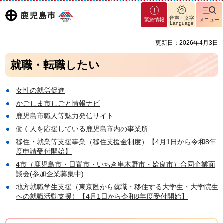
マグ
鹿児島
音声・文字
緊急情報
メニュー
マシ
Language
ティ
市
更新日：2026年4月3日
鹿児
島市
就職・転職したい
女性の就労促進
かごしま市しごと情報ナビ
鹿児島市職人等魅力発信サイト
働く人を応援している鹿児島市内の事業所
移住・就業等支援事業（移住支援金制度）【4月1日から令和8年
度申請受付開始】
4市（鹿児島市・日置市・いちき串木野市・姶良市）合同企業面
談会(参加企業募集中)
地方就職学生支援（東京圏から就職・移住する大学生・大学院生
への就職活動支援）【4月1日から令和8年度受付開始】