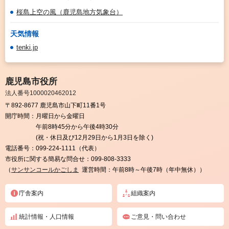
桜島上空の風（鹿児島地方気象台）
天気情報
tenki.jp
鹿児島市役所
法人番号1000020462012
〒892-8677 鹿児島市山下町11番1号
開庁時間：
月曜日から金曜日
午前8時45分から午後4時30分
(祝・休日及び12月29日から1月3日を除く)
電話番号：
099-224-1111（代表）
市役所に関する簡易な問合せ：
099-808-3333
（
サンサンコールかごしま
運営時間：午前8時～午後7時（年中無休））
庁舎案内
組織案内
統計情報・人口情報
ご意見・問い合わせ