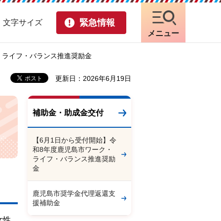
緊急情報
・文字サイズ
メニュー
ク・ライフ・バランス推進奨励金
更新日：2026年6月19日
補助金・助成金交付
【6月1日から受付開始】令
和8年度鹿児島市ワーク・
ライフ・バランス推進奨励
金
鹿児島市奨学金代理返還支
援補助金
女性