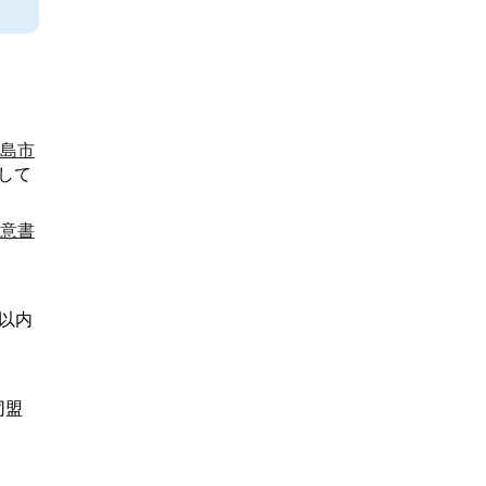
島市
して
意書
以内
同盟