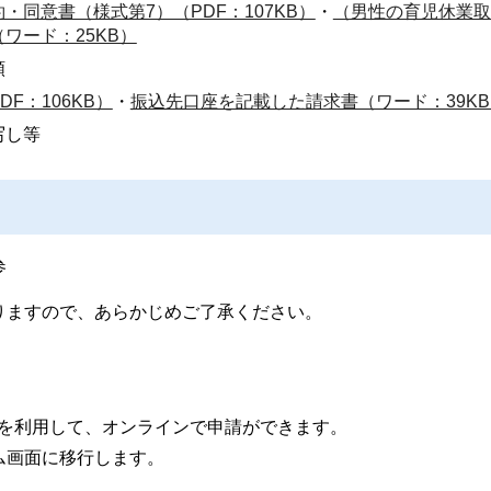
同意書（様式第7）（PDF：107KB）
・
（男性の育児休業取
ワード：25KB）
類
F：106KB）
・
振込先口座を記載した請求書（ワード：39KB
写し等
参
りますので、あらかじめご了承ください。
）を利用して、オンラインで申請ができます。
ム画面に移行します。