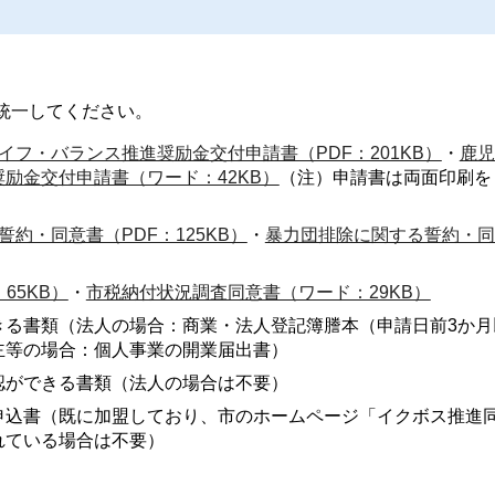
統一してください。
イフ・バランス推進奨励金交付申請書（PDF：201KB）
・
鹿児
励金交付申請書（ワード：42KB）
（注）申請書は両面印刷を
約・同意書（PDF：125KB）
・
暴力団排除に関する誓約・同
65KB）
・
市税納付状況調査同意書（ワード：29KB）
きる書類（法人の場合：商業・法人登記簿謄本（申請日前3か月
主等の場合：個人事業の開業届出書）
認ができる書類（法人の場合は不要）
申込書（既に加盟しており、市のホームページ「イクボス推進
れている場合は不要）