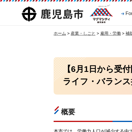
マグマシティ
鹿児島市
Fo
鹿児島市
ホーム
>
産業・しごと
>
雇用・労働
>
補
【6月1日から受
ライフ・バランス
概要
本市では、労働力人口が減少する中