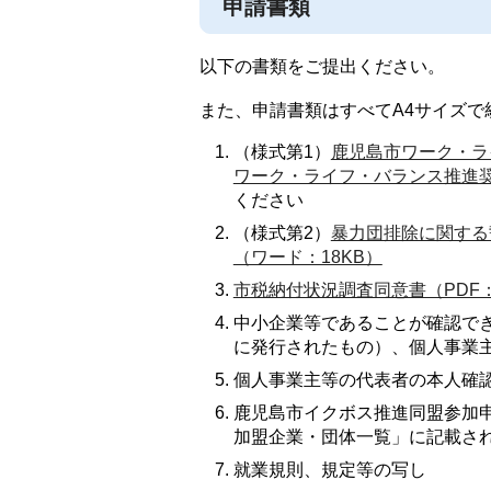
申請書類
以下の書類をご提出ください。
また、申請書類はすべてA4サイズで
（様式第1）
鹿児島市ワーク・ラ
ワーク・ライフ・バランス推進奨
ください
（様式第2）
暴力団排除に関する誓
（ワード：18KB）
市税納付状況調査同意書（PDF：
中小企業等であることが確認で
に発行されたもの）、個人事業
個人事業主等の代表者の本人確
鹿児島市イクボス推進同盟参加
加盟企業・団体一覧」に記載さ
就業規則、規定等の写し