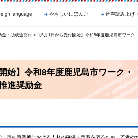
reign language
やさしいにほんご
音声読み上げ
助金・助成金交付
> 【6月1日から受付開始】令和8年度鹿児島市ワー
付開始】令和8年度鹿児島市ワーク・
推進奨励金
で、市内事業所における人材の確保・定着を図るため、若者や