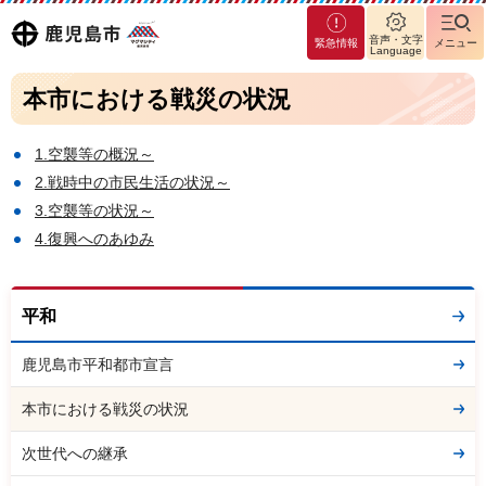
マグ
鹿児島
音声・文字
緊急情報
メニュー
マシ
Language
ティ
市
本市における戦災の状況
鹿児
島市
1.空襲等の概況～
2.戦時中の市民生活の状況～
3.空襲等の状況～
4.復興へのあゆみ
平和
鹿児島市平和都市宣言
本市における戦災の状況
次世代への継承