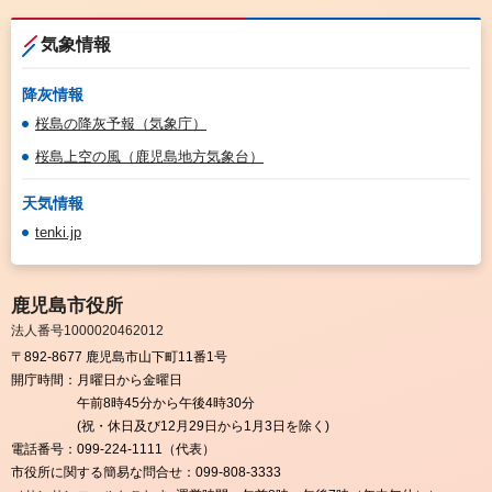
気象情報
降灰情報
桜島の降灰予報（気象庁）
桜島上空の風（鹿児島地方気象台）
天気情報
tenki.jp
鹿児島市役所
法人番号1000020462012
〒892-8677 鹿児島市山下町11番1号
開庁時間：
月曜日から金曜日
午前8時45分から午後4時30分
(祝・休日及び12月29日から1月3日を除く)
電話番号：
099-224-1111（代表）
市役所に関する簡易な問合せ：
099-808-3333