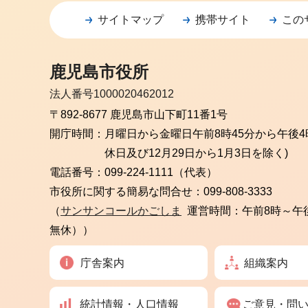
サイトマップ
携帯サイト
この
鹿児島市役所
法人番号1000020462012
〒892-8677 鹿児島市山下町11番1号
開庁時間：
月曜日から金曜日
午前8時45分から午後4
休日及び12月29日から1月3日を除く)
電話番号：
099-224-1111（代表）
市役所に関する簡易な問合せ：
099-808-3333
（
サンサンコールかごしま
運営時間：午前8時～午
無休））
庁舎案内
組織案内
統計情報・人口情報
ご意見・問