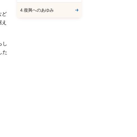
4.復興へのあゆみ
など
据え
らし
した