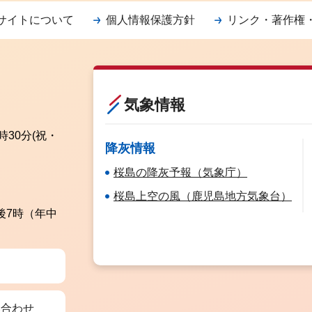
サイトについて
個人情報保護方針
リンク・著作権
気象情報
時30分
(祝・
降灰情報
桜島の降灰予報（気象庁）
桜島上空の風（鹿児島地方気象台）
後7時（年中
い合わせ