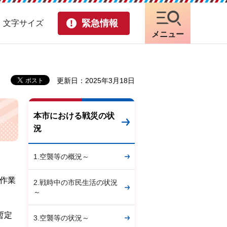
緊急情報
・文字サイズ
メニュー
更新日：2025年3月18日
本市における戦災の状
況
1.空襲等の概況～
作業
2.戦時中の市民生活の状況
～
暫定
3.空襲等の状況～