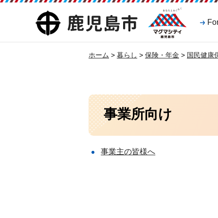
マグマシティ
鹿児島市
Fo
鹿児島市
ホーム
>
暮らし
>
保険・年金
>
国民健康
事業所向け
事業主の皆様へ