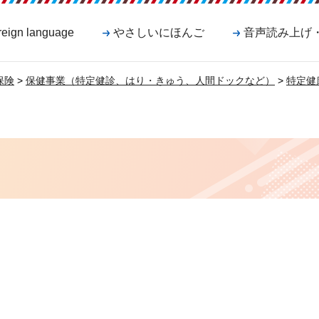
reign language
やさしいにほんご
音声読み上げ
保険
>
保健事業（特定健診、はり・きゅう、人間ドックなど）
>
特定健