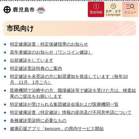
マグ
鹿児島
音声・文字
緊急情報
メニュー
マシ
Language
ティ
市
市民向け
鹿児
島市
特定健康診査・特定保健指導のお知らせ
若年者健診のお知らせ（ワンコイン健診）
出前健診をしています
特定健診受診特典のご案内
特定健診を未受診の方に勧奨通知を発送しています（毎年10
月、11月、1月ごろ）
医療機関で治療中の方、職場健診等で健診を受けた方は、検査結
果のご提出をお願いします
特定健診が受けられる集団健診会場および医療機関一覧
特定健康診査（特定健診）情報の提供及び不同意申請について
各種健診受診時に必要なもの
健康応援アプリ「kencom」の県内サービス開始