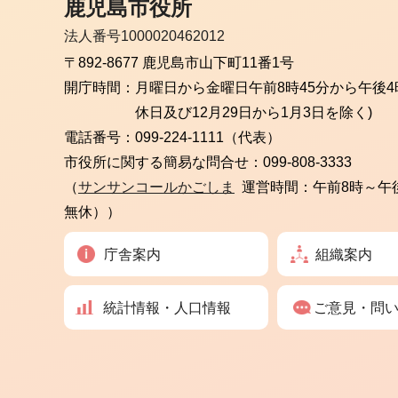
鹿児島市役所
法人番号1000020462012
〒892-8677 鹿児島市山下町11番1号
開庁時間：
月曜日から金曜日
午前8時45分から午後4
休日及び12月29日から1月3日を除く)
電話番号：
099-224-1111（代表）
市役所に関する簡易な問合せ：
099-808-3333
（
サンサンコールかごしま
運営時間：午前8時～午
無休））
庁舎案内
組織案内
統計情報・人口情報
ご意見・問