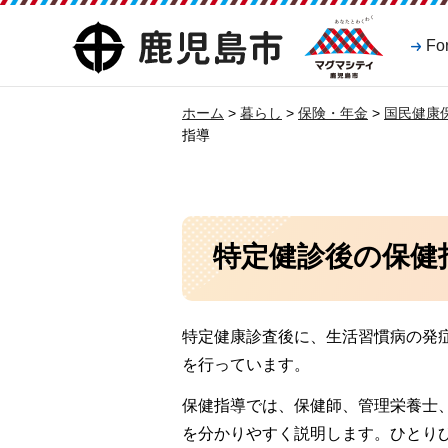
マグマシティ
鹿児島市
Fo
鹿児島市
ホーム
>
暮らし
>
保険・年金
>
国民健康
指導
特定健診後の保健
特定健康診査後に、生活習慣病の発
を行っています。
保健指導では、保健師、管理栄養士
を分かりやすく説明します。ひとり