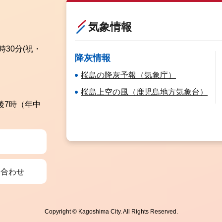
気象情報
時30分
(祝・
降灰情報
桜島の降灰予報（気象庁）
桜島上空の風（鹿児島地方気象台）
後7時（年中
い合わせ
Copyright © Kagoshima City. All Rights Reserved.