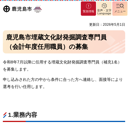
マグ
鹿児島
音声・文字
緊急情報
メニュー
マシ
Language
ティ
市
更新日：2026年5月1日
鹿児
島市
鹿児島市埋蔵文化財発掘調査専門員
（会計年度任用職員）の募集
令和8年7月以降に任用する埋蔵文化財発掘調査専門員（補充1名）
を募集します。
申し込みされた方の中から条件に合った方へ連絡し、面接等により
選考を行い任用します。
1.業務内容