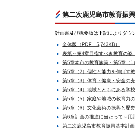
第二次鹿児島市教育振
計画書及び概要版は下記によりダウ
全体版（PDF：5,743KB）
表紙～第4章目指すべき教育の姿（P
第5章本市の教育施策～第5章（1
第5章（2）個性と能力を伸ばす教育
第5章（3）体育・健康・安全の充実（
第5章（4）地域とともにある学校づ
第5章（5）家庭や地域の教育力の向
第5章（6）文化芸術の振興と歴史・
第6章計画の推進に当たって～用語解
第二次鹿児島市教育振興基本計画（概