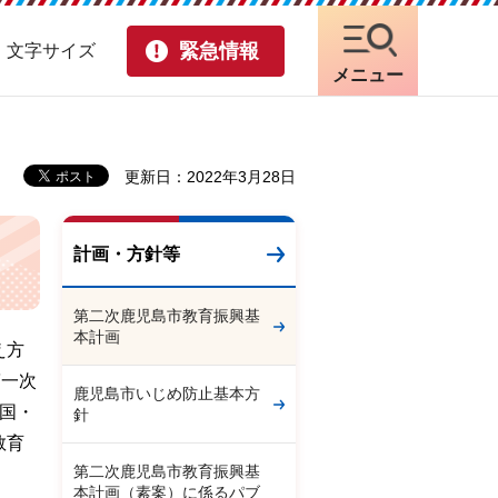
緊急情報
・文字サイズ
メニュー
更新日：2022年3月28日
計画・方針等
第二次鹿児島市教育振興基
本計画
え方
第一次
鹿児島市いじめ防止基本方
国・
針
教育
第二次鹿児島市教育振興基
本計画（素案）に係るパブ