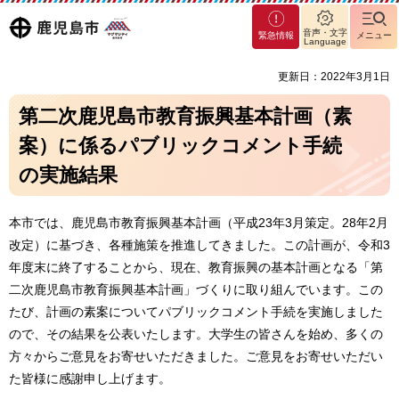
マグ
鹿児島
音声・文字
緊急情報
メニュー
マシ
Language
ティ
市
更新日：2022年3月1日
鹿児
島市
第二次鹿児島市教育振興基本計画（素
案）に係るパブリックコメント手続
の実施結果
本市では、鹿児島市教育振興基本計画（平成23年3月策定。28年2月
改定）に基づき、各種施策を推進してきました。この計画が、令和3
年度末に終了することから、現在、教育振興の基本計画となる「第
二次鹿児島市教育振興基本計画」づくりに取り組んでいます。この
たび、計画の素案についてパブリックコメント手続を実施しました
ので、その結果を公表いたします。大学生の皆さんを始め、多くの
方々からご意見をお寄せいただきました。ご意見をお寄せいただい
た皆様に感謝申し上げます。