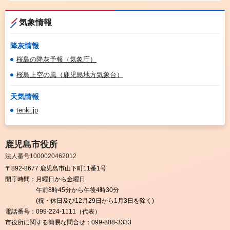
気象情報
降灰情報
桜島の降灰予報（気象庁）
桜島上空の風（鹿児島地方気象台）
天気情報
tenki.jp
鹿児島市役所
法人番号1000020462012
〒892-8677 鹿児島市山下町11番1号
開庁時間：
月曜日から金曜日
午前8時45分から午後4時30分
(祝・休日及び12月29日から1月3日を除く)
電話番号：
099-224-1111（代表）
市役所に関する簡易な問合せ：
099-808-3333