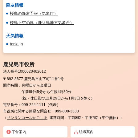
降灰情報
桜島の降灰予報（気象庁）
桜島上空の風（鹿児島地方気象台）
天気情報
tenki.jp
鹿児島市役所
法人番号1000020462012
〒892-8677 鹿児島市山下町11番1号
開庁時間：
月曜日から金曜日
午前8時45分から午後4時30分
(祝・休日及び12月29日から1月3日を除く)
電話番号：
099-224-1111（代表）
市役所に関する簡易な問合せ：
099-808-3333
（
サンサンコールかごしま
運営時間：午前8時～午後7時（年中無休））
庁舎案内
組織案内