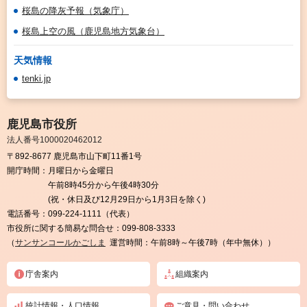
桜島の降灰予報（気象庁）
桜島上空の風（鹿児島地方気象台）
天気情報
tenki.jp
鹿児島市役所
法人番号1000020462012
〒892-8677 鹿児島市山下町11番1号
開庁時間：
月曜日から金曜日
午前8時45分から午後4時30分
(祝・休日及び12月29日から1月3日を除く)
電話番号：
099-224-1111（代表）
市役所に関する簡易な問合せ：
099-808-3333
（
サンサンコールかごしま
運営時間：午前8時～午後7時（年中無休））
庁舎案内
組織案内
統計情報・人口情報
ご意見・問い合わせ