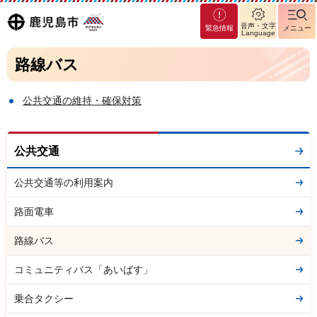
マグ
鹿児島
音声・文字
緊急情報
メニュー
マシ
Language
ティ
市
路線バス
鹿児
島市
公共交通の維持・確保対策
公共交通
公共交通等の利用案内
路面電車
路線バス
コミュニティバス「あいばす」
乗合タクシー