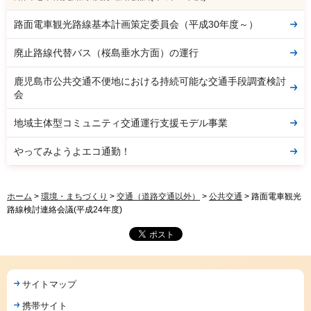
路面電車観光路線基本計画策定委員会（平成30年度～）
廃止路線代替バス（桜島垂水方面）の運行
鹿児島市公共交通不便地における持続可能な交通手段調査検討
会
地域主体型コミュニティ交通運行支援モデル事業
やってみようよエコ通勤！
ホーム
>
環境・まちづくり
>
交通（道路交通以外）
>
公共交通
> 路面電車観光
路線検討連絡会議(平成24年度)
サイトマップ
携帯サイト