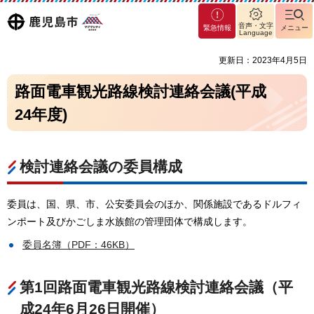
マグ
鹿児島
音声・文字
緊急情報
メニュー
マシ
Language
ティ
市
更新日：2023年4月5日
鹿児
島市
路面電車観光路線検討連絡会議(平成
24年度)
検討連絡会議の委員構成
委員は、国、県、市、公安委員会のほか、関係施設であるドルフィ
ンポート及びかごしま水族館の管理団体で構成します。
委員名簿（PDF：46KB）
第1回路面電車観光路線検討連絡会議（平
成24年6月26日開催）