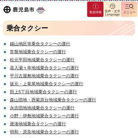
マグ
鹿児島
音声・文字
緊急情報
メニュー
マシ
Language
ティ
市
乗合タクシー
鹿児
島市
錫山地区等乗合タクシーの運行
常盤地域乗合タクシーの運行
松元平田地域乗合タクシーの運行
喜入瀬々串地域乗合タクシーの運行
平川古屋敷地域乗合タクシーの運行
坂元・上竜尾地域乗合タクシーの運行
田上5丁目地域乗合タクシーの運行
森山団地・西紫原台地域乗合タクシーの運行
永吉団地地域乗合タクシーの運行
小野・伊敷地域乗合タクシーの運行
唐湊地域乗合タクシーの運行
明和・原良地域乗合タクシーの運行