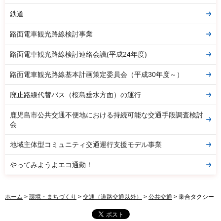
鉄道
路面電車観光路線検討事業
路面電車観光路線検討連絡会議(平成24年度)
路面電車観光路線基本計画策定委員会（平成30年度～）
廃止路線代替バス（桜島垂水方面）の運行
鹿児島市公共交通不便地における持続可能な交通手段調査検討
会
地域主体型コミュニティ交通運行支援モデル事業
やってみようよエコ通勤！
ホーム
>
環境・まちづくり
>
交通（道路交通以外）
>
公共交通
> 乗合タクシー