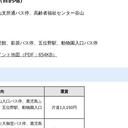
（目的地）
山支所通バス停、高齢者福祉センター谷山
産館、影原バス停、五位野駅、動物園入口バス停
ト地図（PDF：654KB）
方向
運賃
山入口バス停、鹿児島ふ
、五位野駅、動物園入口
片道1人150円
（大御堂バス停、鹿児島