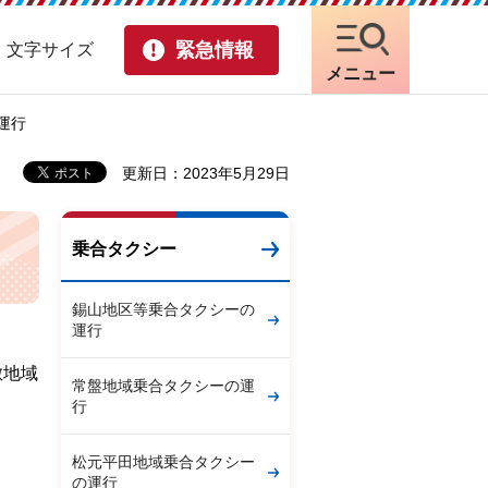
緊急情報
・文字サイズ
メニュー
運行
更新日：2023年5月29日
乗合タクシー
錫山地区等乗合タクシーの
運行
敷地域
常盤地域乗合タクシーの運
行
松元平田地域乗合タクシー
の運行