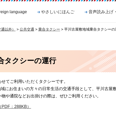
reign language
やさしいにほんご
音声読み上げ
交通以外）
>
公共交通
>
乗合タクシー
> 平川古屋敷地域乗合タクシーの
合タクシーの運行
わせてご利用いただくタクシーです。
敷地域にお住まいの方々の日常生活の交通手段として、平川古屋
い物や通院などお出掛けの際は、ぜひご利用ください。
DF：288KB）