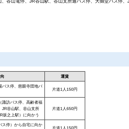
、谷山電停、JR谷山駅、谷山支所通バス停、大御堂バス停、J
方向
運賃
場バス停、慈眼寺団地バ
片道1人150円
（諏訪バス停、高齢者福
、JR谷山駅、谷山支所
片道1人650円
JR坂之上駅）に向かう
バス停）から自宅に向か
片道1人150円