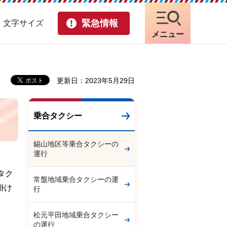
緊急情報
・文字サイズ
メニュー
更新日：2023年5月29日
乗合タクシー
錫山地区等乗合タクシーの
運行
タク
常盤地域乗合タクシーの運
掛け
行
松元平田地域乗合タクシー
の運行