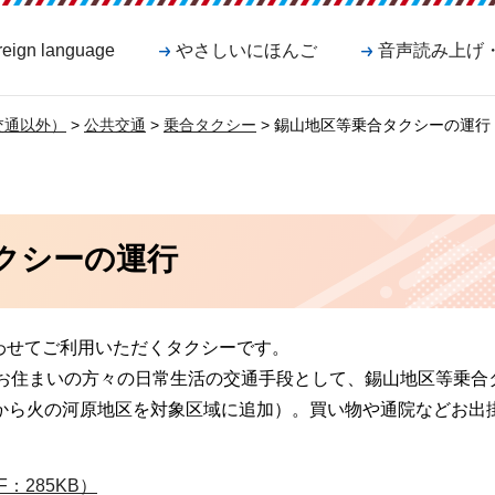
reign language
やさしいにほんご
音声読み上げ
交通以外）
>
公共交通
>
乗合タクシー
> 錫山地区等乗合タクシーの運行
クシーの運行
わせてご利用いただくタクシーです。
にお住まいの方々の日常生活の交通手段として、錫山地区等乗合
度から火の河原地区を対象区域に追加）。買い物や通院などお出
：285KB）