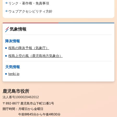
リンク・著作権・免責事項
ウェブアクセシビリティ方針
気象情報
降灰情報
桜島の降灰予報（気象庁）
桜島上空の風（鹿児島地方気象台）
天気情報
tenki.jp
鹿児島市役所
法人番号1000020462012
〒892-8677 鹿児島市山下町11番1号
開庁時間：
月曜日から金曜日
午前8時45分から午後4時30分