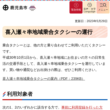
マグ
鹿児島
音声・文字
緊急情報
メニュー
マシ
Language
ティ
市
更新日：2023年5月29日
鹿児
島市
喜入瀬々串地域乗合タクシーの運行
乗合タクシーとは、他の方と乗り合わせてご利用いただくタクシー
です。
平成30年10月1日から、喜入瀬々串地域にお住まいの方々の日常生
活の交通手段として、喜入瀬々串地域乗合タクシーを運行していま
す。買い物や通院などお出掛けの際は、ぜひご利用ください。
喜入瀬々串地域乗合タクシーの案内（PDF：239KB）
利用対象者
次の1、2のいずれかに該当する方で、
事前に利用登録を行った方