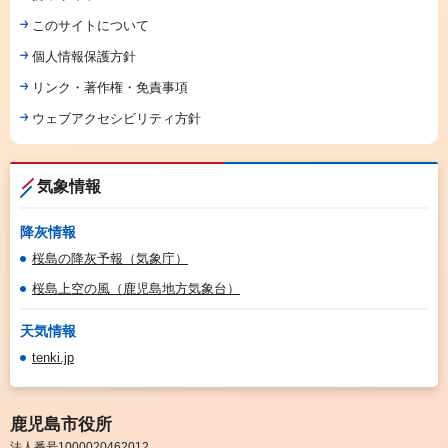
このサイトについて
個人情報保護方針
リンク・著作権・免責事項
ウェブアクセシビリティ方針
気象情報
降灰情報
桜島の降灰予報（気象庁）
桜島上空の風（鹿児島地方気象台）
天気情報
tenki.jp
鹿児島市役所
法人番号1000020462012