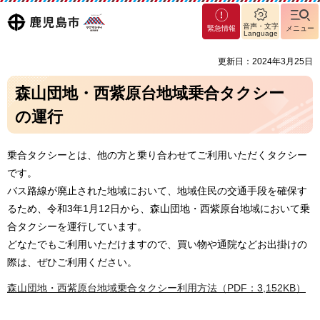
マグ
鹿児島
音声・文字
緊急情報
メニュー
マシ
Language
ティ
市
更新日：2024年3月25日
鹿児
島市
森山団地・西紫原台地域乗合タクシー
の運行
乗合タクシーとは、他の方と乗り合わせてご利用いただくタクシー
です。
バス路線が廃止された地域において、地域住民の交通手段を確保す
るため、令和3年1月12日から、森山団地・西紫原台地域において乗
合タクシーを運行しています。
どなたでもご利用いただけますので、買い物や通院などお出掛けの
際は、ぜひご利用ください。
森山団地・西紫原台地域乗合タクシー利用方法（PDF：3,152KB）