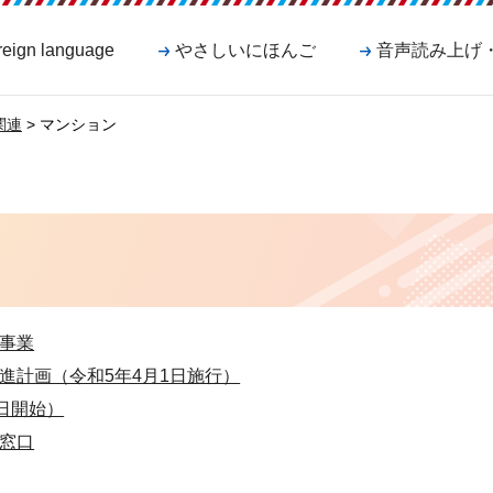
reign language
やさしいにほんご
音声読み上げ
関連
> マンション
事業
進計画（令和5年4月1日施行）
日開始）
窓口