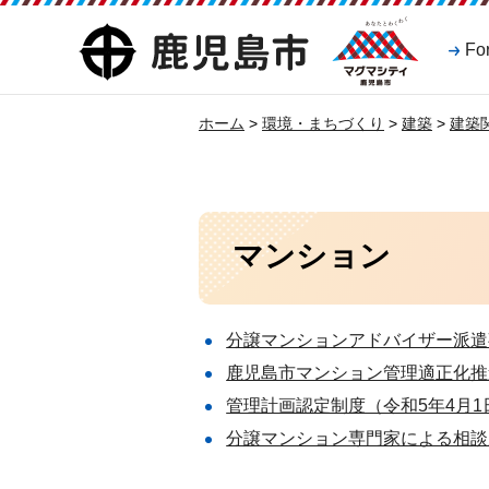
マグマシティ
鹿児島市
Fo
鹿児島市
ホーム
>
環境・まちづくり
>
建築
>
建築
マンション
分譲マンションアドバイザー派遣
鹿児島市マンション管理適正化推
管理計画認定制度（令和5年4月1
分譲マンション専門家による相談