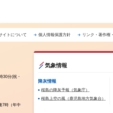
サイトについて
個人情報保護方針
リンク・著作権
気象情報
時30分
(祝・
降灰情報
桜島の降灰予報（気象庁）
桜島上空の風（鹿児島地方気象台）
後7時（年中