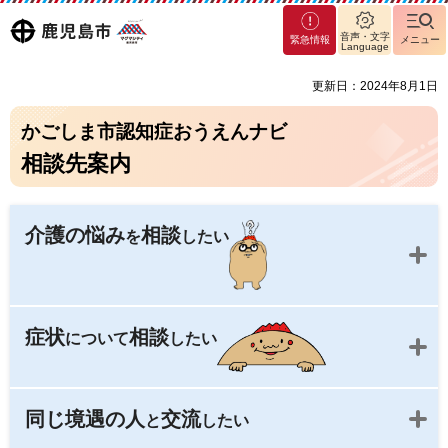
マグ
鹿児島
音声・文字
緊急情報
メニュー
マシ
Language
ティ
市
更新日：2024年8月1日
鹿児
島市
かごしま市認知症おうえんナビ
相談先案内
介護の悩み
相談
を
したい
症状
相談
について
したい
同じ境遇の人
交流
と
したい