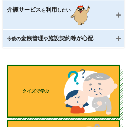
介護サービス
利用
を
したい
金銭管理
施設契約等が心配
今後の
や
クイズで学ぶ