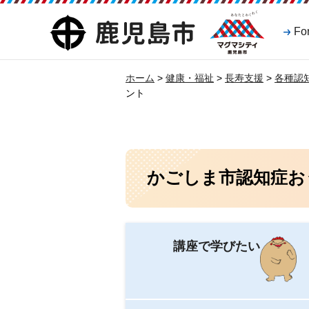
マグマシティ
鹿児島市
Fo
鹿児島市
ホーム
>
健康・福祉
>
長寿支援
>
各種認
ント
かごしま市認知症お
講座で学びたい