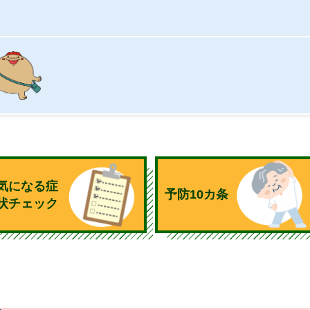
気になる症
予防10カ条
状チェック