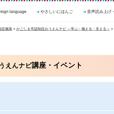
reign language
やさしいにほんご
音声読み上げ
知症施策
>
かごしま市認知症おうえんナビ ～学ぶ・備える・支える～
>
講座・イベント
うえんナビ