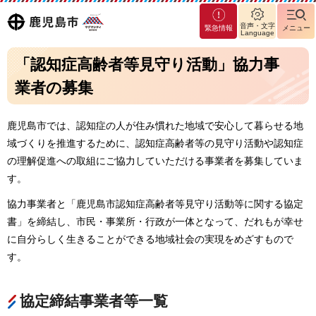
マグ
鹿児島
音声・文字
緊急情報
メニュー
マシ
Language
ティ
市
「認知症高齢者等見守り活動」協力事
鹿児
島市
業者の募集
鹿児島市では、認知症の人が住み慣れた地域で安心して暮らせる地
域づくりを推進するために、認知症高齢者等の見守り活動や認知症
の理解促進への取組にご協力していただける事業者を募集していま
す。
協力事業者と「鹿児島市認知症高齢者等見守り活動等に関する協定
書」を締結し、市民・事業所・行政が一体となって、だれもが幸せ
に自分らしく生きることができる地域社会の実現をめざすもので
す。
協定締結事業者等一覧