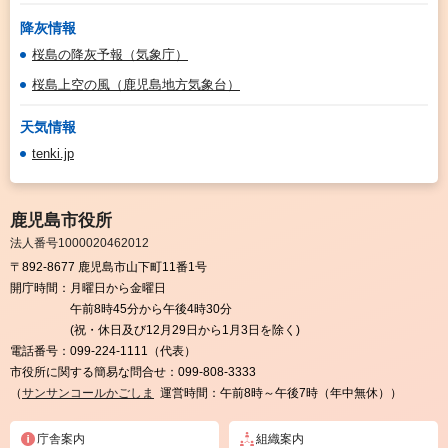
降灰情報
桜島の降灰予報（気象庁）
桜島上空の風（鹿児島地方気象台）
天気情報
tenki.jp
鹿児島市役所
法人番号1000020462012
〒892-8677 鹿児島市山下町11番1号
開庁時間：
月曜日から金曜日
午前8時45分から午後4時30分
(祝・休日及び12月29日から1月3日を除く)
電話番号：
099-224-1111（代表）
市役所に関する簡易な問合せ：
099-808-3333
（
サンサンコールかごしま
運営時間：午前8時～午後7時（年中無休））
庁舎案内
組織案内