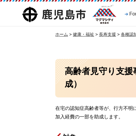
マグマシティ
鹿児島市
Fo
鹿児島市
ホーム
>
健康・福祉
>
長寿支援
>
各種認
高齢者見守り支援
成）
在宅の認知症高齢者等が、行方不明
加入経費の一部を助成します。