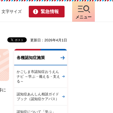
緊急情報
・文字サイズ
メニュー
更新日：2026年4月1日
各種認知症施策
かごしま市認知症おうえん
ナビ ～学ぶ・備える・支え
る～
等に
認知症あんしん相談ガイド
ブック（認知症ケアパス）
認知症について「学ぶ」