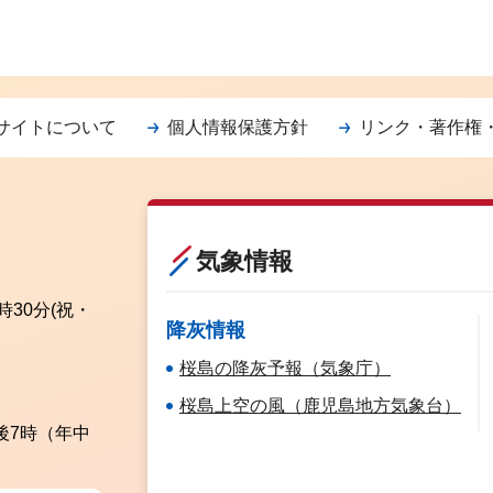
サイトについて
個人情報保護方針
リンク・著作権
気象情報
時30分
(祝・
降灰情報
桜島の降灰予報（気象庁）
桜島上空の風（鹿児島地方気象台）
後7時（年中