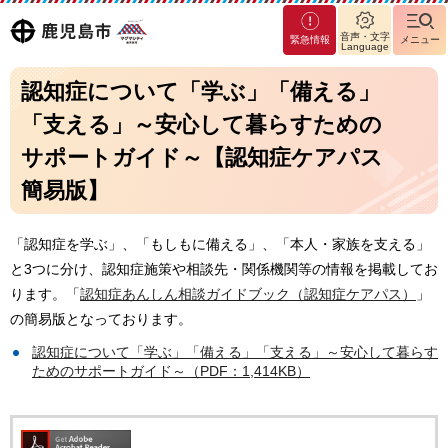
マグ
鹿児島
音声・文字
緊急情報
メニュー
マシ
Language
ティ
市
認知症について「学ぶ」「備える」
鹿児
島市
「支える」～安心して暮らすための
サポートガイド～【認知症ケアパス
簡易版】
「認知症を学ぶ」、「もしもに備える」、「本人・家族を支える」
と3つに分け、認知症施策や相談先・関係機関等の情報を掲載してお
ります。「
認知症あんしん相談ガイドブック（認知症ケアパス）
」
の簡易版となっております。
認知症について「学ぶ」「備える」「支える」～安心して暮らす
ためのサポートガイド～（PDF：1,414KB）