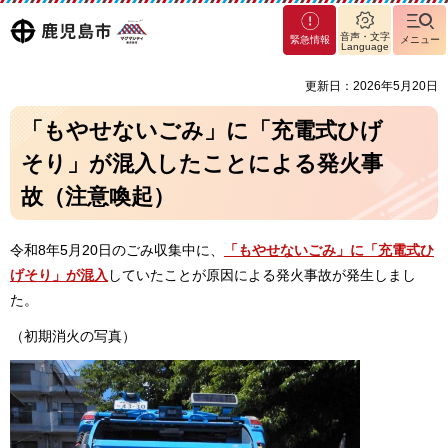
マグ
鹿児島
音声・文字
緊急情報
メニュー
マシ
Language
ティ
市
更新日：2026年5月20日
鹿児
島市
「もやせないごみ」に「充電式ひげ
そり」が混入したことによる発火事
故（注意喚起）
令和8年5月20日のごみ収集中に、
「もやせないごみ」に「充電式ひ
げそり」が混入
していたことが原因による発火事故が発生しまし
た。
（初期消火の写真）