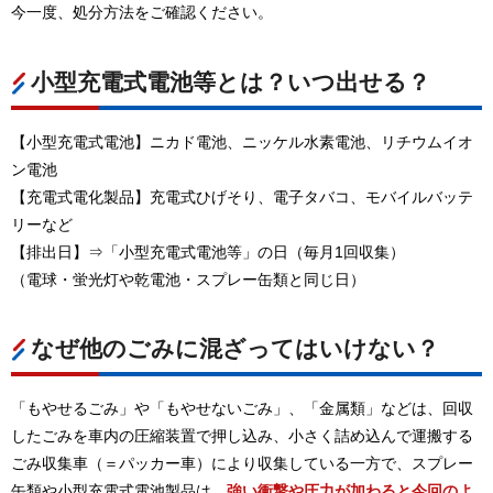
今一度、処分方法をご確認ください。
小型充電式電池等とは？いつ出せる？
【小型充電式電池】ニカド電池、ニッケル水素電池、リチウムイオ
ン電池
【充電式電化製品】充電式ひげそり、電子タバコ、モバイルバッテ
リーなど
【排出日】⇒「小型充電式電池等」の日（毎月1回収集）
（電球・蛍光灯や乾電池・スプレー缶類と同じ日）
なぜ他のごみに混ざってはいけない？
「もやせるごみ」や「もやせないごみ」、「金属類」などは、回収
したごみを車内の圧縮装置で押し込み、小さく詰め込んで運搬する
ごみ収集車（＝パッカー車）により収集している一方で、スプレー
缶類や小型充電式電池製品は、
強い衝撃や圧力が加わると今回のよ