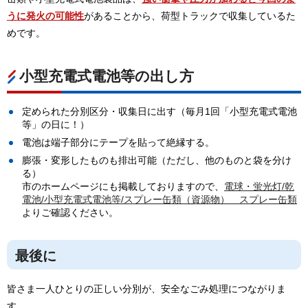
うに発火の可能性
があることから、荷型トラックで収集しているた
めです。
小型充電式電池等の出し方
定められた分別区分・収集日に出す（毎月1回「小型充電式電池
等」の日に！）
電池は端子部分にテープを貼って絶縁する。
膨張・変形したものも排出可能（ただし、他のものと袋を分け
る）
市のホームページにも掲載しておりますので、
電球・蛍光灯/乾
電池/小型充電式電池等/スプレー缶類（資源物）＿スプレー缶類
よりご確認ください。
最後に
皆さま一人ひとりの正しい分別が、安全なごみ処理につながりま
す。