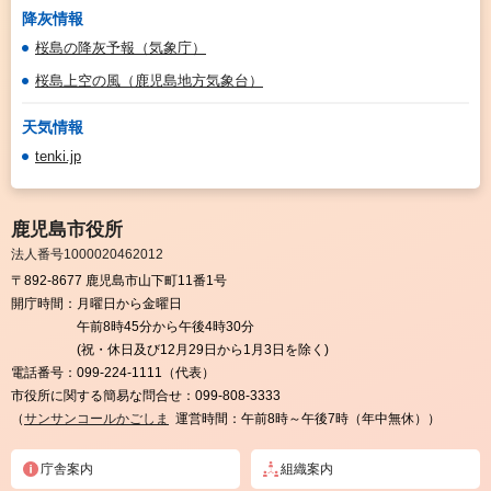
降灰情報
桜島の降灰予報（気象庁）
桜島上空の風（鹿児島地方気象台）
天気情報
tenki.jp
鹿児島市役所
法人番号1000020462012
〒892-8677 鹿児島市山下町11番1号
開庁時間：
月曜日から金曜日
午前8時45分から午後4時30分
(祝・休日及び12月29日から1月3日を除く)
電話番号：
099-224-1111（代表）
市役所に関する簡易な問合せ：
099-808-3333
（
サンサンコールかごしま
運営時間：午前8時～午後7時（年中無休））
庁舎案内
組織案内