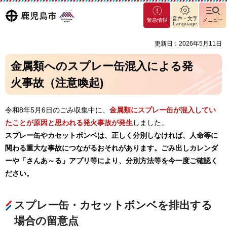
マグ
鹿児島
音声・文字
緊急情報
メニュー
マシ
Language
ティ
市
更新日：2026年5月11日
鹿児
島市
金属類へのスプレー缶混入による発
火事故（注意喚起)
令和8年5月6日のごみ収集中に、
金属類にスプレー缶が混入してい
たことが原因と思われる発火事故が発生
しました。
スプレー缶やカセットボンベは、正しく分別しなければ、人命等に
関わる重大な事故につながるおそれがあります。ごみ出しカレンダ
ーや「さんあ～る」アプリ等により、分別方法等を今一度ご確認く
ださい。
スプレー缶・カセットボンベを排出する
場合の留意点