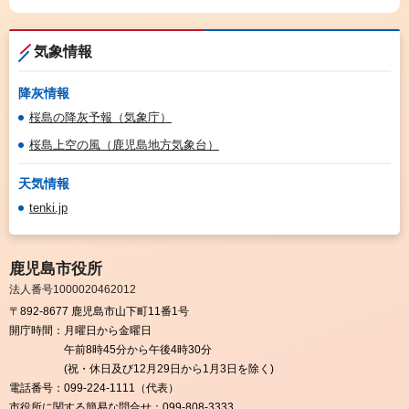
気象情報
降灰情報
桜島の降灰予報（気象庁）
桜島上空の風（鹿児島地方気象台）
天気情報
tenki.jp
鹿児島市役所
法人番号1000020462012
〒892-8677 鹿児島市山下町11番1号
開庁時間：
月曜日から金曜日
午前8時45分から午後4時30分
(祝・休日及び12月29日から1月3日を除く)
電話番号：
099-224-1111（代表）
市役所に関する簡易な問合せ：
099-808-3333