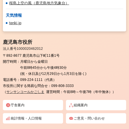
桜島上空の風（鹿児島地方気象台）
天気情報
tenki.jp
鹿児島市役所
法人番号1000020462012
〒892-8677 鹿児島市山下町11番1号
開庁時間：
月曜日から金曜日
午前8時45分から午後4時30分
(祝・休日及び12月29日から1月3日を除く)
電話番号：
099-224-1111（代表）
市役所に関する簡易な問合せ：
099-808-3333
（
サンサンコールかごしま
運営時間：午前8時～午後7時（年中無休））
庁舎案内
組織案内
統計情報・人口情報
ご意見・問い合わせ