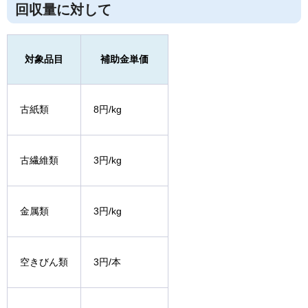
回収量に対して
対象品目
補助金単価
古紙類
8円/kg
古繊維類
3円/kg
金属類
3円/kg
空きびん類
3円/本