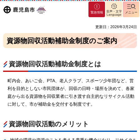
マグ
鹿児島
音声・文字
緊急情報
メニュー
マシ
Language
ティ
市
更新日：2026年3月24日
鹿児
島市
資源物回収活動補助金制度のご案内
資源物回収活動補助金制度とは
町内会、あいご会、PTA、老人クラブ、スポーツ少年団など、営
利を目的としない市民団体が、回収の日時・場所を決めて、各家
庭から出る資源物を回収業者に引き渡す自主的なリサイクル活動
に対して、市が補助金を交付する制度です。
資源物回収活動のメリット
地域の環境や資源のことを考える貴重な機会になり、リサイクル