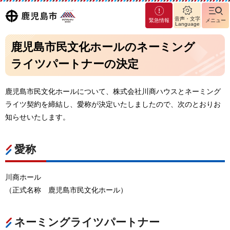
マグ
鹿児島
音声・文字
緊急情報
メニュー
マシ
Language
ティ
市
鹿児島市民文化ホールのネーミング
鹿児
島市
ライツパートナーの決定
鹿児島市民文化ホールについて、株式会社川商ハウスとネーミング
ライツ契約を締結し、愛称が決定いたしましたので、次のとおりお
知らせいたします。
愛称
川商ホール
（正式名称
鹿児島市民文化ホール）
ネーミングライツパートナー