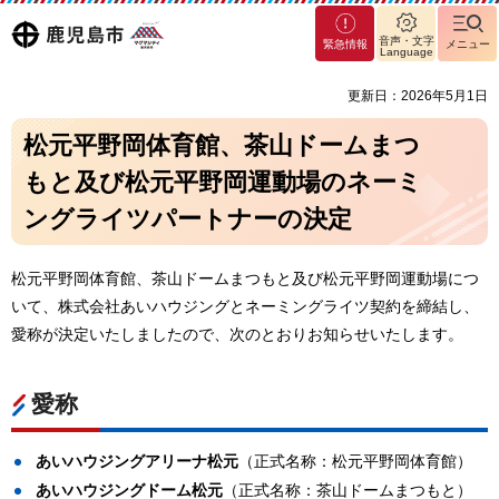
マグ
鹿児島
音声・文字
緊急情報
メニュー
マシ
Language
ティ
市
更新日：2026年5月1日
鹿児
島市
松元平野岡体育館、茶山ドームまつ
もと及び松元平野岡運動場のネーミ
ングライツパートナーの決定
松元平野岡体育館、茶山ドームまつもと及び松元平野岡運動場につ
いて、株式会社あいハウジングとネーミングライツ契約を締結し、
愛称が決定いたしましたので、次のとおりお知らせいたします。
愛称
あいハウジングアリーナ松元
（正式名称：松元平野岡体育館）
あいハウジングドーム松元
（正式名称：茶山ドームまつもと）