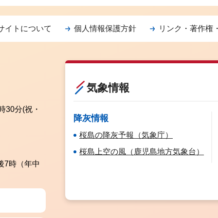
サイトについて
個人情報保護方針
リンク・著作権
気象情報
時30分
(祝・
降灰情報
桜島の降灰予報（気象庁）
桜島上空の風（鹿児島地方気象台）
後7時（年中