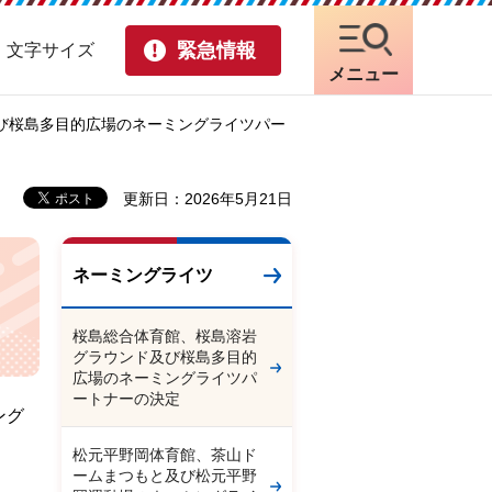
緊急情報
・文字サイズ
メニュー
び桜島多目的広場のネーミングライツパー
更新日：2026年5月21日
ネーミングライツ
桜島総合体育館、桜島溶岩
グラウンド及び桜島多目的
広場のネーミングライツパ
ートナーの決定
ング
松元平野岡体育館、茶山ド
ームまつもと及び松元平野