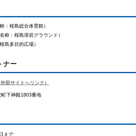
称：桜島総合体育館）
名称：桜島溶岩グラウンド）
桜島多目的広場）
トナー
（外部サイトへリンク）
町下神殿1803番地
1日まで