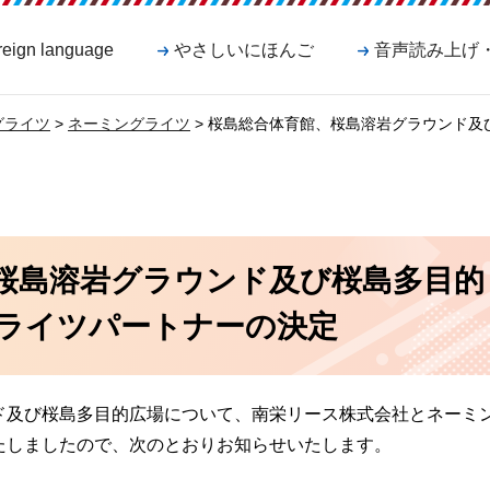
reign language
やさしいにほんご
音声読み上げ
グライツ
>
ネーミングライツ
> 桜島総合体育館、桜島溶岩グラウンド及
桜島溶岩グラウンド及び桜島多目的
ライツパートナーの決定
ド及び桜島多目的広場について、南栄リース株式会社とネーミ
たしましたので、次のとおりお知らせいたします。