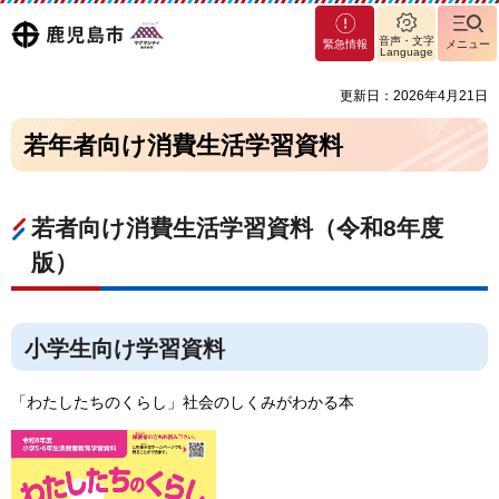
マグ
鹿児島
音声・文字
緊急情報
メニュー
マシ
Language
ティ
市
更新日：2026年4月21日
鹿児
島市
若年者向け消費生活学習資料
若者向け消費生活学習資料（令和8年度
版）
小学生向け学習資料
「わたしたちのくらし」社会のしくみがわかる本