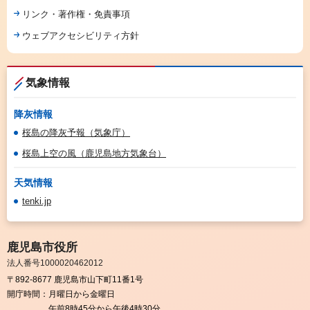
リンク・著作権・免責事項
ウェブアクセシビリティ方針
気象情報
降灰情報
桜島の降灰予報（気象庁）
桜島上空の風（鹿児島地方気象台）
天気情報
tenki.jp
鹿児島市役所
法人番号1000020462012
〒892-8677 鹿児島市山下町11番1号
開庁時間：
月曜日から金曜日
午前8時45分から午後4時30分